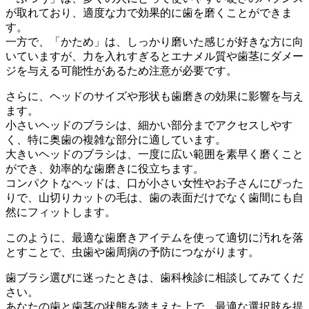
が取れており、適度な力で効果的に歯を磨くことができま
す。
一方で、「かため」は、しっかり磨いた感じが好きな方に向
いていますが、力を入れすぎるとエナメル質や歯茎にダメー
ジを与える可能性があるため注意が必要です。
さらに、ヘッドのサイズや形状も歯磨きの効果に影響を与え
ます。
小さいヘッドのブラシは、細かい部分までアクセスしやす
く、特に奥歯の複雑な部分に適しています。
大きいヘッドのブラシは、一度に広い範囲を素早く磨くこと
ができ、効率的な歯磨きに役立ちます。
コンパクトなヘッドは、口が小さい女性やお子さんにぴった
りで、山切りカットの毛は、歯の表面だけでなく歯間にも自
然にフィットします。
このように、最適な歯磨きアイテムを使って適切に汚れを落
とすことで、虫歯や歯周病の予防につながります。
歯ブラシ選びに迷ったときは、歯科検診に相談してみてくだ
さい。
あなたの歯と歯茎の状態を踏まえた上で、最適な選択肢を提