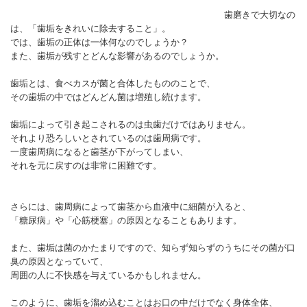
歯磨きで大切なの
は、「歯垢をきれいに除去すること」。
では、歯垢の正体は一体何なのでしょうか？
また、歯垢が残すとどんな影響があるのでしょうか。
歯垢とは、食べカスが菌と合体したもののことで、
その歯垢の中ではどんどん菌は増殖し続けます。
歯垢によって引き起こされるのは虫歯だけではありません。
それより恐ろしいとされているのは歯周病です。
一度歯周病になると歯茎が下がってしまい、
それを元に戻すのは非常に困難です。
さらには、歯周病によって歯茎から血液中に細菌が入ると、
「糖尿病」や「心筋梗塞」の原因となることもあります。
また、歯垢は菌のかたまりですので、知らず知らずのうちにその菌が口
臭の原因となっていて、
周囲の人に不快感を与えているかもしれません。
このように、歯垢を溜め込むことはお口の中だけでなく身体全体、